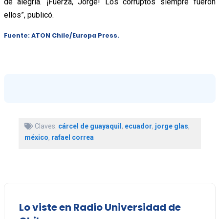
de alegría. ¡Fuerza, Jorge! Los corruptos siempre fueron
ellos”, publicó.
Fuente: ATON Chile/Europa Press.
Claves:
cárcel de guayaquil
,
ecuador
,
jorge glas
,
méxico
,
rafael correa
Lo viste en Radio Universidad de