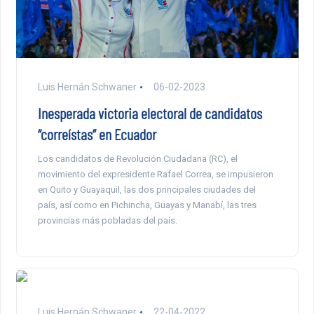
Luis Hernán Schwaner
06-02-2023
Inesperada victoria electoral de candidatos
“correístas” en Ecuador
Los candidatos de Revolución Ciudadana (RC), el
movimiento del expresidente Rafael Correa, se impusieron
en Quito y Guayaquil, las dos principales ciudades del
país, así como en Pichincha, Guayas y Manabí, las tres
provincias más pobladas del país.
Luis Hernán Schwaner
22-04-2022