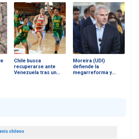
le
Chile busca
Moreira (UDI)
recuperarse ante
defiende la
Venezuela tras un
megarreforma y
duro…
acusa a la…
enis chileno