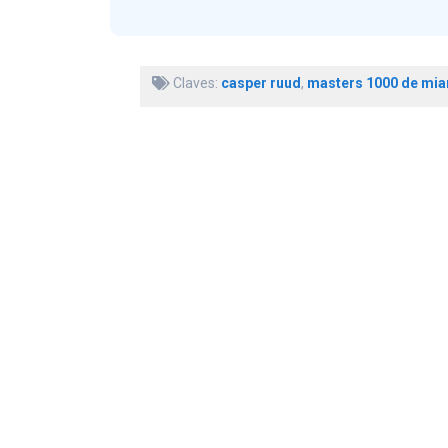
Claves:
casper ruud
,
masters 1000 de mia