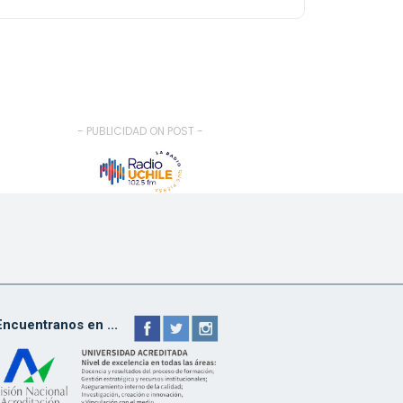
- PUBLICIDAD ON POST -
Encuentranos en ...