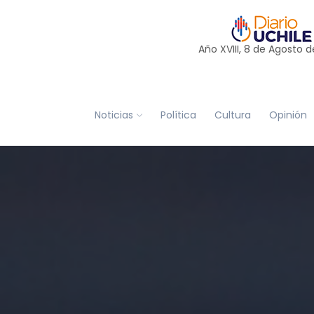
Año XVIII, 8 de
Agosto
d
Noticias
Política
Cultura
Opinión