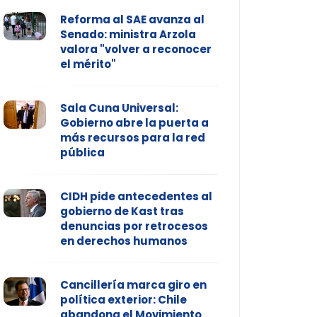
Reforma al SAE avanza al
Senado: ministra Arzola
valora "volver a reconocer
el mérito"
Sala Cuna Universal:
Gobierno abre la puerta a
más recursos para la red
pública
CIDH pide antecedentes al
gobierno de Kast tras
denuncias por retrocesos
en derechos humanos
Cancillería marca giro en
política exterior: Chile
abandona el Movimiento