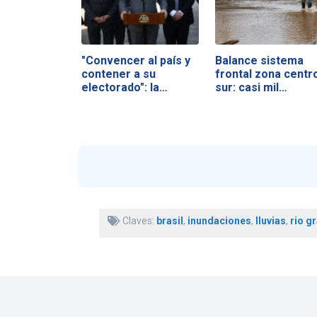
"Convencer al país y
Balance sistema
contener a su
frontal zona centr
electorado": la…
sur: casi mil…
Claves:
brasil
,
inundaciones
,
lluvias
,
rio g