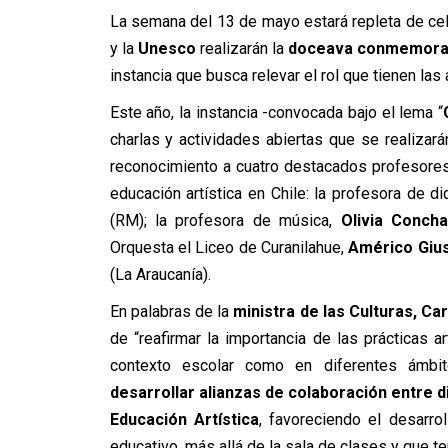
La semana del 13 de mayo estará repleta de cel
y la
Unesco
realizarán la
doceava conmemoraci
instancia que busca relevar el rol que tienen las 
Este año, la instancia -convocada bajo el lema “
charlas y actividades abiertas que se realizar
reconocimiento a cuatro destacados profesores
educación artística en Chile: la profesora de d
(RM); la profesora de música,
Olivia Concha
Orquesta el Liceo de Curanilahue,
Américo Giu
(La Araucanía).
En palabras de la
ministra de las Culturas, Ca
de “reafirmar la importancia de las prácticas ar
contexto escolar como en diferentes ámbit
desarrollar alianzas de colaboración entre 
Educación Artística
, favoreciendo el desarro
educativo, más allá de la sala de clases y que te