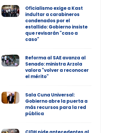
Oficialismo exige a Kast
indultar a carabineros
condenados por el
estallido: Gobierno insiste
que revisarán "caso a
caso"
Reforma al SAE avanza al
Senado: ministra Arzola
valora "volver a reconocer
el mérito"
Sala Cuna Universal:
Gobierno abre la puerta a
más recursos para la red
pública
CIDH pide antecedentes al