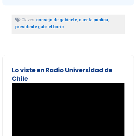
Claves:
consejo de gabinete
,
cuenta pública
,
presidente gabriel boric
Lo viste en Radio Universidad de
Chile