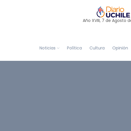
Año XVIII, 7 de
Agosto
d
Noticias
Política
Cultura
Opinión