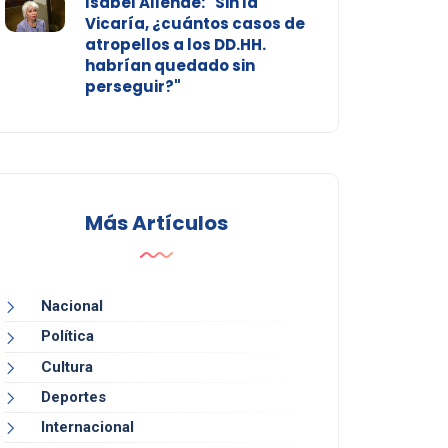
Isabel Allende: "Sin la
Vicaría, ¿cuántos casos de
atropellos a los DD.HH.
habrían quedado sin
perseguir?"
Más Artículos
Nacional
Política
Cultura
Deportes
Internacional