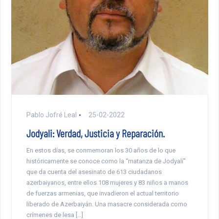
Pablo Jofré Leal
25-02-2022
Jodyali: Verdad, Justicia y Reparación.
En estos días, se conmemoran los 30 años de lo que
históricamente se conoce como la “matanza de Jodyalí”
que da cuenta del asesinato de 613 ciudadanos
azerbaiyanos, entre ellos 108 mujeres y 83 niños a manos
de fuerzas armenias, que invadieron el actual territorio
liberado de Azerbaiyán. Una masacre considerada como
crímenes de lesa […]