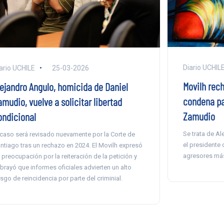
Diario UCHIL
ario UCHILE
25-03-2026
Movilh rec
lejandro Angulo, homicida de Daniel
condena pa
mudio, vuelve a solicitar libertad
Zamudio
ondicional
Se trata de Al
 caso será revisado nuevamente por la Corte de
el presidente
ntiago tras un rechazo en 2024. El Movilh expresó
agresores más
 preocupación por la reiteración de la petición y
brayó que informes oficiales advierten un alto
esgo de reincidencia por parte del criminial.