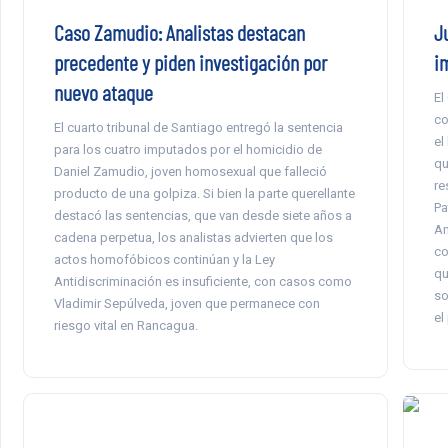
Caso Zamudio: Analistas destacan
J
precedente y piden investigación por
i
nuevo ataque
El
co
El cuarto tribunal de Santiago entregó la sentencia
el
para los cuatro imputados por el homicidio de
qu
Daniel Zamudio, joven homosexual que falleció
re
producto de una golpiza. Si bien la parte querellante
Pa
destacó las sentencias, que van desde siete años a
An
cadena perpetua, los analistas advierten que los
co
actos homofóbicos continúan y la Ley
qu
Antidiscriminación es insuficiente, con casos como
so
Vladimir Sepúlveda, joven que permanece con
el
riesgo vital en Rancagua.