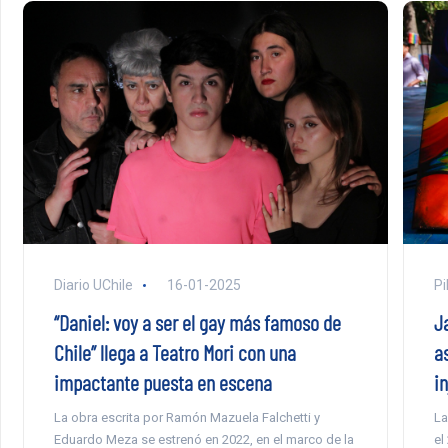
Diario UChile
16-01-2025
Pi
“Daniel: voy a ser el gay más famoso de
J
Chile” llega a Teatro Mori con una
a
impactante puesta en escena
in
La obra escrita por Ramón Mazuela Falchetti y
La
Eduardo Meza se estrenó en 2022, en el marco de la
el