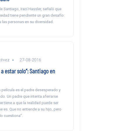
e Santiago, Irací Hassler, señaló que
iedad tiene pendiente un gran desafío:
s las personas en su diversidad.
tévez
27-08-2016
a estar solo”: Santiago en
a película es el padre desesperado y
o. Un padre que intenta aferrarse
e tiene a que la realidad puede ser
que es. Que no entiende a su hijo, pero
o cuestiona”.