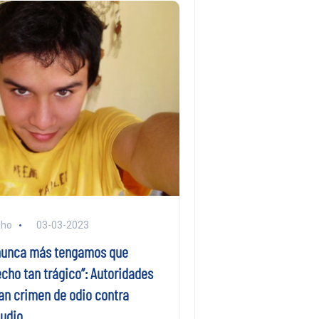
lho
03-03-2023
nunca más tengamos que
echo tan trágico”: Autoridades
 crimen de odio contra
udio