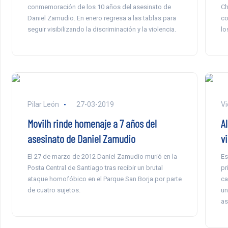
conmemoración de los 10 años del asesinato de
Ch
Daniel Zamudio. En enero regresa a las tablas para
co
seguir visibilizando la discriminación y la violencia.
lo
Pilar León
27-03-2019
Vi
Movilh rinde homenaje a 7 años del
A
asesinato de Daniel Zamudio
v
El 27 de marzo de 2012 Daniel Zamudio murió en la
Es
Posta Central de Santiago tras recibir un brutal
pr
ataque homofóbico en el Parque San Borja por parte
ca
de cuatro sujetos.
un
as