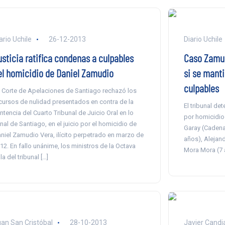
ario Uchile
26-12-2013
Diario Uchile
usticia ratifica condenas a culpables
Caso Zamud
el homicidio de Daniel Zamudio
si se mant
culpables
 Corte de Apelaciones de Santiago rechazó los
cursos de nulidad presentados en contra de la
El tribunal de
ntencia del Cuarto Tribunal de Juicio Oral en lo
por homicidio
nal de Santiago, en el juicio por el homicidio de
Garay (Cadena
niel Zamudio Vera, ilícito perpetrado en marzo de
años), Alejan
12. En fallo unánime, los ministros de la Octava
Mora Mora (7 
la del tribunal […]
an San Cristóbal
28-10-2013
Javier Candi