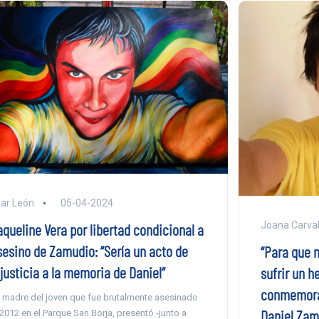
lar León
05-04-2024
Joana Carva
aqueline Vera por libertad condicional a
sesino de Zamudio: “Sería un acto de
“Para que 
justicia a la memoria de Daniel”
sufrir un h
conmemoran
 madre del joven que fue brutalmente asesinado
Daniel Zam
 2012 en el Parque San Borja, presentó -junto a