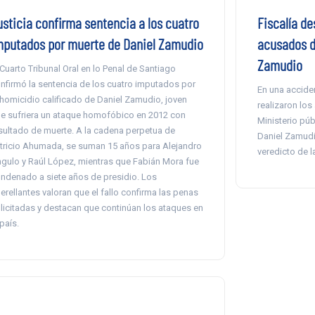
usticia confirma sentencia a los cuatro
Fiscalía de
mputados por muerte de Daniel Zamudio
acusados d
Zamudio
 Cuarto Tribunal Oral en lo Penal de Santiago
nfirmó la sentencia de los cuatro imputados por
En una accide
 homicidio calificado de Daniel Zamudio, joven
realizaron los
e sufriera un ataque homofóbico en 2012 con
Ministerio púb
sultado de muerte. A la cadena perpetua de
Daniel Zamudio
tricio Ahumada, se suman 15 años para Alejandro
veredicto de la
gulo y Raúl López, mientras que Fabián Mora fue
ndenado a siete años de presidio. Los
erellantes valoran que el fallo confirma las penas
licitadas y destacan que continúan los ataques en
 país.