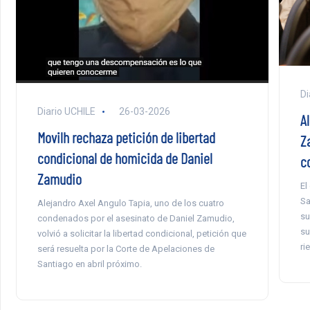
Di
Diario UCHILE
26-03-2026
A
Movilh rechaza petición de libertad
Za
condicional de homicida de Daniel
c
Zamudio
El
Sa
Alejandro Axel Angulo Tapia, uno de los cuatro
su
condenados por el asesinato de Daniel Zamudio,
su
volvió a solicitar la libertad condicional, petición que
ri
será resuelta por la Corte de Apelaciones de
Santiago en abril próximo.