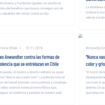
ile Diverso y Fundación Iguales- un escrito en
La alcaldesa d
ntra del beneficio que busca conseguir uno de
todavía la soc
s culpables del crimen contra su hijo.
valorar a toda
ctoria VIñals
10-11-2016
Antonella Es
lex Anwandter contra las formas de
“Nunca vas 
iolencia que se entrelazan en Chile
color y gris
te jueves, el músico y director estrenó su opera
“El motor de l
ima “Nunca vas a estar solo”. La película toma el
desesperanzad
so de Daniel Zamudio como premisa y construye
con todo lo qu
 relato sobre la violencia homofóbica que,
distinta a la 
egura, es sistémica y persiste en nuestro país.
que tampoco l