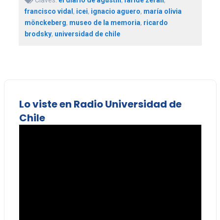
francisco vidal
,
icei
,
ignacio aguero
,
maría olivia
mönckeberg
,
museo de la memoria
,
ricardo
brodsky
,
universidad de chile
Lo viste en Radio Universidad de
Chile