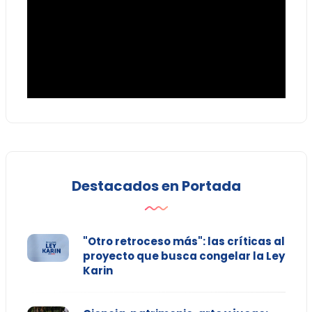
Destacados en Portada
"Otro retroceso más": las críticas al
proyecto que busca congelar la Ley
Karin