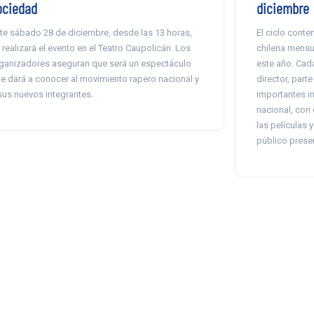
ociedad
diciembre
te sábado 28 de diciembre, desde las 13 horas,
El ciclo conte
 realizará el evento en el Teatro Caupolicán. Los
chilena mensu
ganizadores aseguran que será un espectáculo
este año. Cada
e dará a conocer al movimiento rapero nacional y
director, part
sus nuevos integrantes.
importantes in
nacional, con 
las películas 
público prese