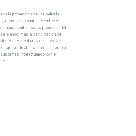
mpla la proyección de una película
al, desde junio hasta diciembre de
 función contará con la presencia del
e del elenco, más la participación de
vitados de la cultura y del audiovisual
el objetivo de abrir debates en torno a
y sus temas, interactuando con el
nte.