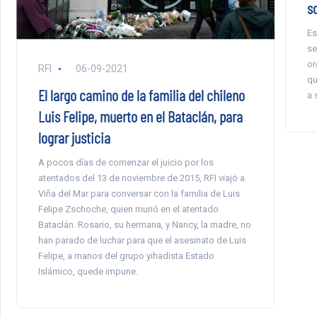
s
Es
se
or
RFI
06-09-2021
qu
El largo camino de la familia del chileno
a 
Luis Felipe, muerto en el Bataclán, para
lograr justicia
A pocos días de comenzar el juicio por los
atentados del 13 de noviembre de 2015, RFI viajó a
Viña del Mar para conversar con la familia de Luis
Felipe Zschoche, quien murió en el atentado
Bataclán. Rosario, su hermana, y Nancy, la madre, no
han parado de luchar para que el asesinato de Luis
Felipe, a manos del grupo yihadista Estado
Islámico, quede impune.