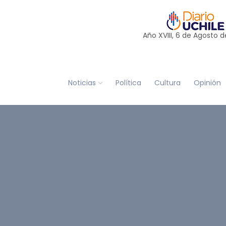
Año XVIII, 6 de
Agosto
d
Noticias
Política
Cultura
Opinión