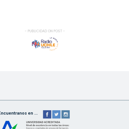
- PUBLICIDAD ON POST -
Encuentranos en ...