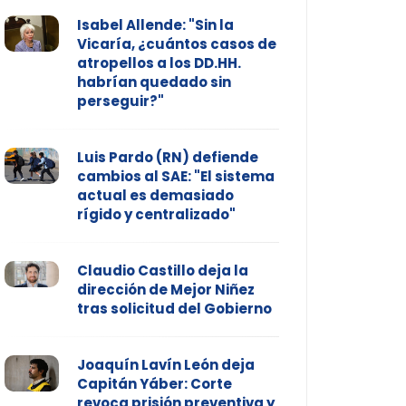
Isabel Allende: "Sin la
Vicaría, ¿cuántos casos de
atropellos a los DD.HH.
habrían quedado sin
perseguir?"
Luis Pardo (RN) defiende
cambios al SAE: "El sistema
actual es demasiado
rígido y centralizado"
Claudio Castillo deja la
dirección de Mejor Niñez
tras solicitud del Gobierno
Joaquín Lavín León deja
Capitán Yáber: Corte
revoca prisión preventiva y