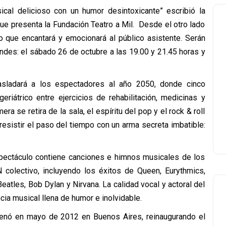
cal delicioso con un humor desintoxicante” escribió la
que presenta la Fundación Teatro a Mil. Desde el otro lado
ido que encantará y emocionará al público asistente. Serán
ndes: el sábado 26 de octubre a las 19.00 y 21.45 horas y
rasladará a los espectadores al año 2050, donde cinco
riátrico entre ejercicios de rehabilitación, medicinas y
a se retira de la sala, el espíritu del pop y el rock & roll
sistir el paso del tiempo con un arma secreta imbatible:
spectáculo contiene canciones e himnos musicales de los
 colectivo, incluyendo los éxitos de Queen, Eurythmics,
eatles, Bob Dylan y Nirvana. La calidad vocal y actoral del
ncia musical llena de humor e inolvidable.
renó en mayo de 2012 en Buenos Aires, reinaugurando el