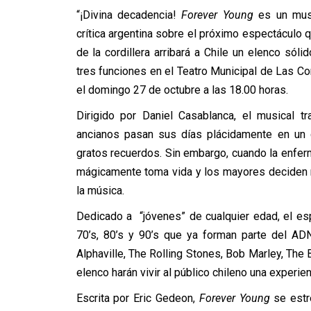
“¡Divina decadencia!
Forever Young
es un musi
crítica argentina sobre el próximo espectáculo 
de la cordillera arribará a Chile un elenco sól
tres funciones en el Teatro Municipal de Las Co
el domingo 27 de octubre a las 18.00 horas.
Dirigido por Daniel Casablanca, el musical t
ancianos pasan sus días plácidamente en un ge
gratos recuerdos. Sin embargo, cuando la enfermer
mágicamente toma vida y los mayores deciden re
la música.
Dedicado a “jóvenes” de cualquier edad, el e
70’s, 80’s y 90’s que ya forman parte del ADN
Alphaville, The Rolling Stones, Bob Marley, The B
elenco harán vivir al público chileno una experie
Escrita por Eric Gedeon,
Forever Young
se est