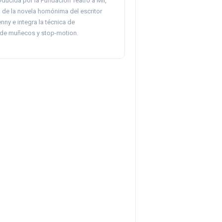
ducida por la Fundación Teatro a Mil,
 de la novela homónima del escritor
nny e integra la técnica de
de muñecos y stop-motion.