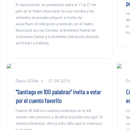
p
El espectáculo se presentará entre el 17 al 27 de
julio en el Teatro Municipal de Las Condes y las
Ha
entradas se pueden adquirir a través de
de
www.fitam.cl/cirkopolis y también, en el Teatro
la
Municipal de Las Condes, la Boletería Teatral de
ho
Costanera Center y la Boletería Cirkopolis ubicada
en Portal La Dehesa.
Diario UChile
01-04-2014
Da
“Santiago en 100 palabras” invita a votar
C
por el cuento favorito
e
Fueron 45.440 los cuentos recibidos en la XIII
Co
versión del concurso y de ellos el jurado escogió 12
qu
cuentos finalistas. Ahora sólo falta que tú votes por
ci
tu favorito.
ci