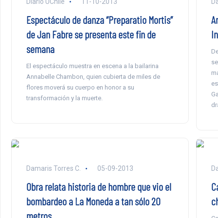
Diario UChile
11-10-2013
Da
Espectáculo de danza “Preparatio Mortis”
Am
de Jan Fabre se presenta este fin de
I
semana
De
se
El espectáculo muestra en escena a la bailarina
ma
Annabelle Chambon, quien cubierta de miles de
es
flores moverá su cuerpo en honor a su
Ga
transformación y la muerte.
dr
Damaris Torres C.
05-09-2013
Da
Obra relata historia de hombre que vio el
C
bombardeo a La Moneda a tan sólo 20
ch
metros