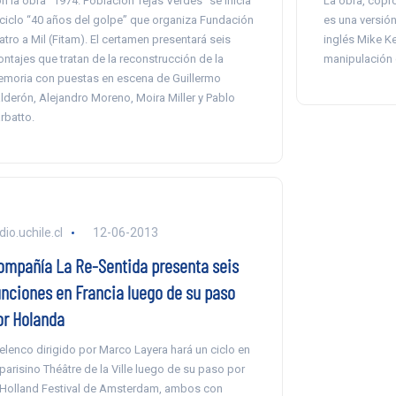
n la obra “1974. Población Tejas Verdes” se inicia
La obra, copro
 ciclo “40 años del golpe” que organiza Fundación
es una versión
atro a Mil (Fitam). El certamen presentará seis
inglés Mike Ke
ntajes que tratan de la reconstrucción de la
manipulación 
moria con puestas en escena de Guillermo
lderón, Alejandro Moreno, Moira Miller y Pablo
rbatto.
dio.uchile.cl
12-06-2013
ompañía La Re-Sentida presenta seis
unciones en Francia luego de su paso
or Holanda
 elenco dirigido por Marco Layera hará un ciclo en
 parisino Théâtre de la Ville luego de su paso por
 Holland Festival de Amsterdam, ambos con