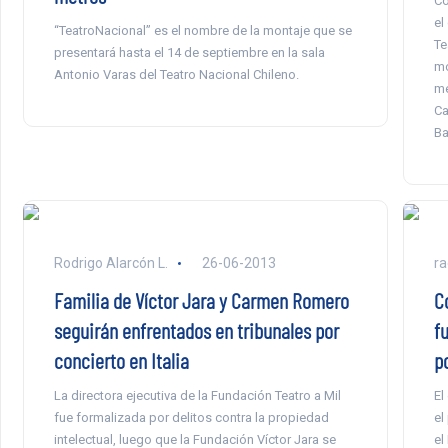
Co
el
“TeatroNacional” es el nombre de la montaje que se
Te
presentará hasta el 14 de septiembre en la sala
mo
Antonio Varas del Teatro Nacional Chileno.
me
Ca
Ba
Rodrigo Alarcón L.
26-06-2013
ra
Familia de Víctor Jara y Carmen Romero
C
seguirán enfrentados en tribunales por
f
concierto en Italia
p
La directora ejecutiva de la Fundación Teatro a Mil
El
fue formalizada por delitos contra la propiedad
el
intelectual, luego que la Fundación Víctor Jara se
el