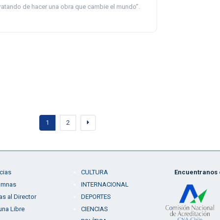
ratando de hacer una obra que cambie el mundo”.
1
2
cias
CULTURA
Encuentranos e
umnas
INTERNACIONAL
as al Director
DEPORTES
una Libre
CIENCIAS