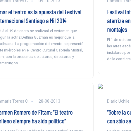
maris Torres C.
09-10-2013
Damaris Torr
ar el teatro es la apuesta del Festival
Festival In
nternacional Santiago a Mil 2014
aterriza e
montajes
l 3 al 19 de enero se realizará el certamen que
gún la actriz Delfina Guzmán es mejor que la
El 1 de octub
rihuana. La programación del evento se presentó
las artes escé
te miércoles en el Centro Cultural Gabriela Mistral,
instalarse por
m, con la presencia de actores, directores y
de la cartelera
amaturgos.
maris Torres C.
28-08-2013
Diario Uchile
armen Romero de Fitam: “El teatro
“Sobre la c
ileno siempre ha sido político”
con sólo se