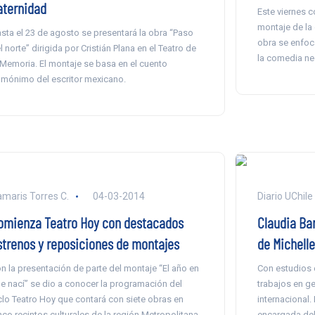
aternidad
Este viernes c
montaje de la
sta el 23 de agosto se presentará la obra “Paso
obra se enfoca
l norte” dirigida por Cristián Plana en el Teatro de
la comedia ne
 Memoria. El montaje se basa en el cuento
mónimo del escritor mexicano.
maris Torres C.
04-03-2014
Diario UChile
omienza Teatro Hoy con destacados
Claudia Bar
strenos y reposiciones de montajes
de Michell
n la presentación de parte del montaje “El año en
Con estudios 
e nací” se dio a conocer la programación del
trabajos en ge
clo Teatro Hoy que contará con siete obras en
internacional. 
nco recintos culturales de la región Metropolitana.
encargada de