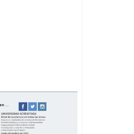
n ...