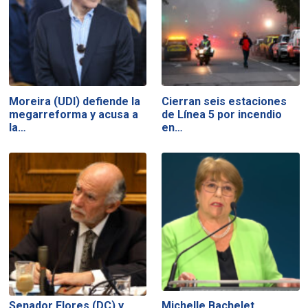
Moreira (UDI) defiende la
Cierran seis estaciones
megarreforma y acusa a
de Línea 5 por incendio
la…
en…
Senador Flores (DC) y
Michelle Bachelet