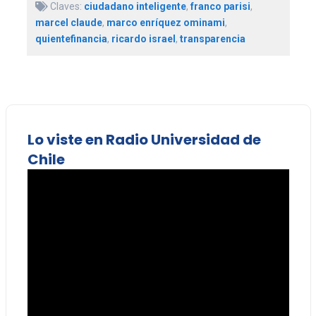
Claves:
ciudadano inteligente
,
franco parisi
,
marcel claude
,
marco enríquez ominami
,
quientefinancia
,
ricardo israel
,
transparencia
Lo viste en Radio Universidad de
Chile