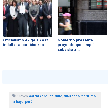
Oficialismo exige a Kast
Gobierno presenta
indultar a carabineros…
proyecto que amplía
subsidio al…
Claves:
astrid espaliat
,
chile
,
diferendo marítimo
,
la haya
,
perú