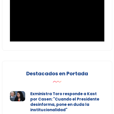
Destacados en Portada
Exministra Toro responde a Kast
por Casen: "Cuando el Presidente
desinforma, pone en duda la
institucionalidad"