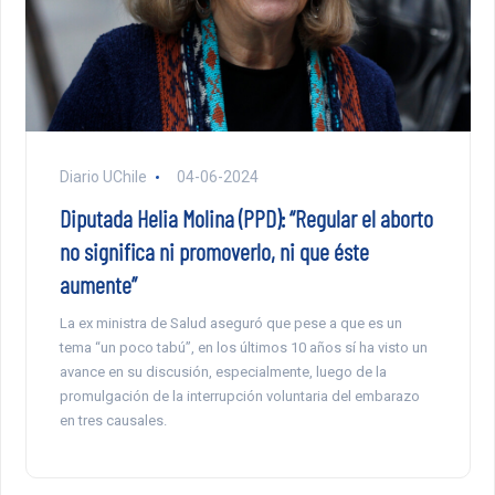
Diario UChile
04-06-2024
Diputada Helia Molina (PPD): “Regular el aborto
no significa ni promoverlo, ni que éste
aumente”
La ex ministra de Salud aseguró que pese a que es un
tema “un poco tabú”, en los últimos 10 años sí ha visto un
avance en su discusión, especialmente, luego de la
promulgación de la interrupción voluntaria del embarazo
en tres causales.