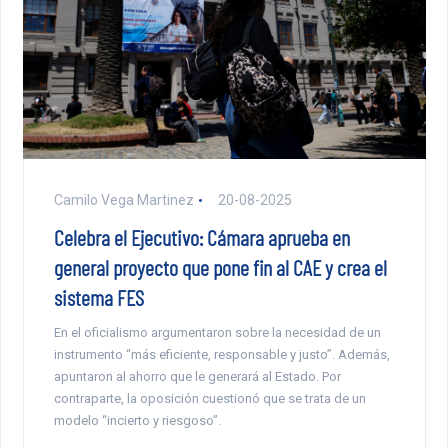
Camilo Vega Martinez
20-08-2025
Celebra el Ejecutivo: Cámara aprueba en
general proyecto que pone fin al CAE y crea el
sistema FES
En el oficialismo argumentaron sobre la necesidad de un
instrumento “más eficiente, responsable y justo”. Además,
apuntaron al ahorro que le generará al Estado. Por
contraparte, la oposición cuestionó que se trata de un
modelo “incierto y riesgoso”.