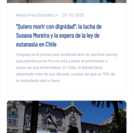
Alexis Polo González
26-10-2025
“Quiero morir con dignidad”: la lucha de
Susana Moreira y la espera de la ley de
eutanasia en Chile
Uruguay es el primer país sudamericano en aprobar una ley
que permite poner fin a la vida y evitar el sufrimiento a
causa de una enfermedad. En Chile, el debate lleva
estancado más de una década, a pesar de que un 70% de
la ciudadanía está a favor.