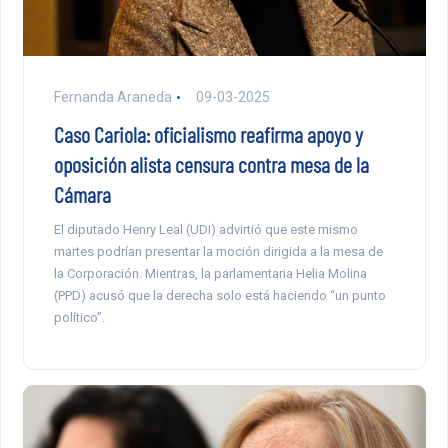
Fernanda Araneda
09-03-2025
Caso Cariola: oficialismo reafirma apoyo y
oposición alista censura contra mesa de la
Cámara
El diputado Henry Leal (UDI) advirtió que este mismo
martes podrían presentar la moción dirigida a la mesa de
la Corporación. Mientras, la parlamentaria Helia Molina
(PPD) acusó que la derecha solo está haciendo “un punto
político”.