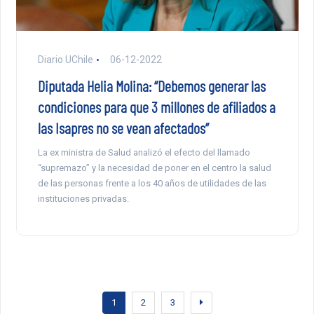
Diario UChile
06-12-2022
Diputada Helia Molina: “Debemos generar las
condiciones para que 3 millones de afiliados a
las Isapres no se vean afectados”
La ex ministra de Salud analizó el efecto del llamado
“supremazo” y la necesidad de poner en el centro la salud
de las personas frente a los 40 años de utilidades de las
instituciones privadas.
1
2
3