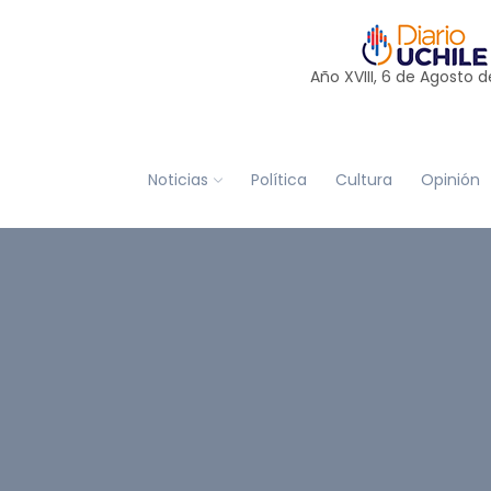
Año XVIII, 6 de
Agosto
d
Noticias
Política
Cultura
Opinión