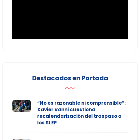
Destacados en Portada
“No es razonable ni comprensible”:
Xavier Vanni cuestiona
recalendarización del traspaso a
los SLEP