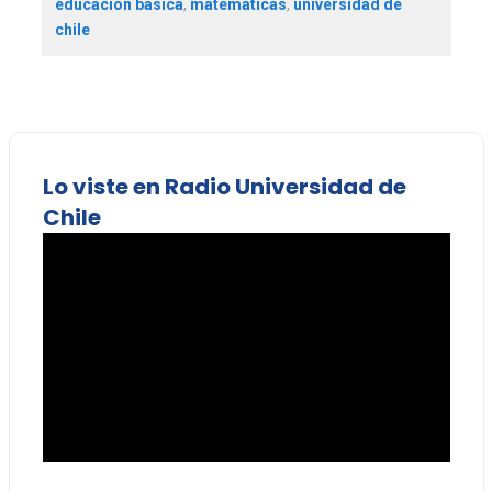
educación básica
,
matemáticas
,
universidad de
chile
Lo viste en Radio Universidad de
Chile