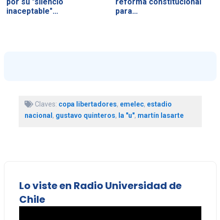
por su "silencio
reforma constitucional
inaceptable"…
para…
Claves:
copa libertadores
,
emelec
,
estadio
nacional
,
gustavo quinteros
,
la "u"
,
martín lasarte
Lo viste en Radio Universidad de
Chile