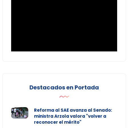
Destacados en Portada
Reforma al SAE avanza al Senado:
ministra Arzola valora "volver a
reconocer el mérito"