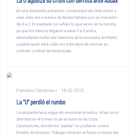
La U agudiza su crisis con derrota ante Audax
En una deslucida actuación, Universidad de Chile volvió a
caer, esta vez a manos de Audax Italiano por un marcador
de 3 a 2. El resultado no reflejó lo que se vio en la cancha,
ya que los itálicos llegaron a estar 3 a 0 arriba,
desnudando todas las falencias de la escuadra de Martín
Lasarte quien está cada vez más lejos de renovar su
contrato a mitad de temporada.
Francisco Cárdenas
18-02-2015
La “U” perdió el rumbo
La escuadra laica sigue sin encontrar el rumbo. A las cinco
derrotas en el torneo local se suma la de Copa
Libertadores, donde los “azules” no pudieron contra
Emelec de Ecuador. Trabajar mirando al futuro y revisar las