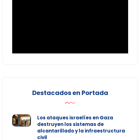
Destacados en Portada
Los ataques israelíes en Gaza
destruyen los sistemas de
alcantarillado y la infraestructura
civil