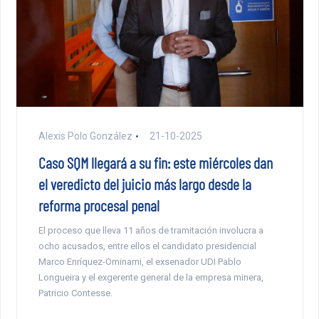
Alexis Polo González
21-10-2025
Caso SQM llegará a su fin: este miércoles dan
el veredicto del juicio más largo desde la
reforma procesal penal
El proceso que lleva 11 años de tramitación involucra a
ocho acusados, entre ellos el candidato presidencial
Marco Enríquez-Ominami, el exsenador UDI Pablo
Longueira y el exgerente general de la empresa minera,
Patricio Contesse.