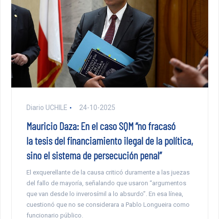
Diario UCHILE
24-10-2025
Mauricio Daza: En el caso SQM “no fracasó
la tesis del financiamiento ilegal de la política,
sino el sistema de persecución penal”
El exquerellante de la causa criticó duramente a las juezas
del fallo de mayoría, señalando que usaron “argumentos
que van desde lo inverosímil a lo absurdo”. En esa línea,
cuestionó que no se considerara a Pablo Longueira como
funcionario público.