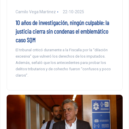
Camilo Vega Martinez
22-10-2025
10 años de investigación, ningún culpable: la
justicia cierra sin condenas el emblemático
caso SQM
El tribunal criticó duramente a la Fiscalía por la “dilación
excesiva” que vulneró los derechos de los imputados.
Además, señaló que los antecedentes para probar los
delitos tributarios y de cohecho fueron “confusos y poco
claros”.