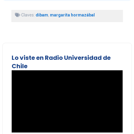
Claves:
dibam
,
margarita hormazábal
Lo viste en Radio Universidad de
Chile