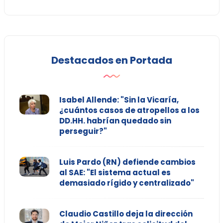
Destacados en Portada
Isabel Allende: "Sin la Vicaría,
¿cuántos casos de atropellos a los
DD.HH. habrían quedado sin
perseguir?"
Luis Pardo (RN) defiende cambios
al SAE: "El sistema actual es
demasiado rígido y centralizado"
Claudio Castillo deja la dirección