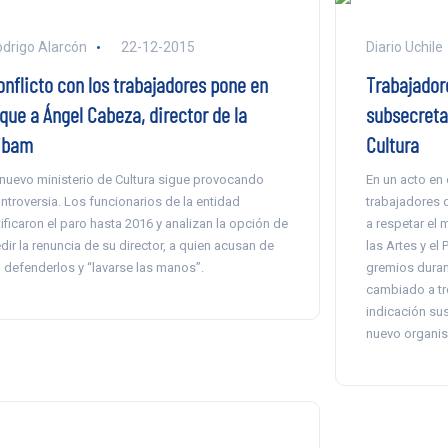
drigo Alarcón
22-12-2015
Diario Uchile
onflicto con los trabajadores pone en
Trabajador
que a Ángel Cabeza, director de la
subsecretar
ibam
Cultura
 nuevo ministerio de Cultura sigue provocando
En un acto en 
ntroversia. Los funcionarios de la entidad
trabajadores 
tificaron el paro hasta 2016 y analizan la opción de
a respetar el 
dir la renuncia de su director, a quien acusan de
las Artes y el
 defenderlos y “lavarse las manos”.
gremios duran
cambiado a tre
indicación sus
nuevo organi