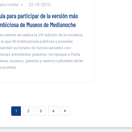
ario Uchile
22-10-2015
uía para participar de la versión más
mbiciosa de Museos de Medianoche
te viernes se realiza la 29ª edición de la iniciativa,
 la que 50 instituciones públicas y privadas
tienden su horario de funcionamiento con
versas actividades gratuitas. De Iquique a Punta
enas, museos, galerías y centros culturales abren
s puertas.
1
2
3
4