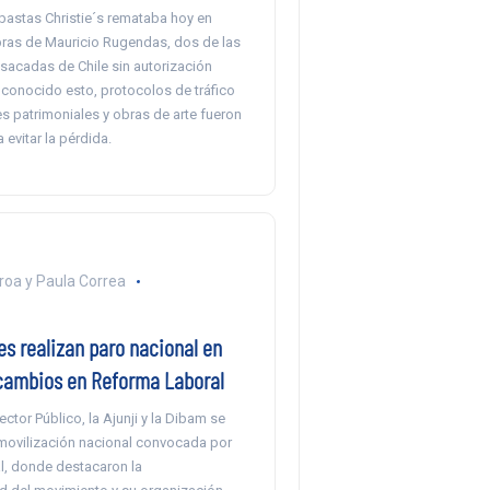
bastas Christie´s remataba hoy en
ras de Mauricio Rugendas, dos de las
sacadas de Chile sin autorización
 conocido esto, protocolos de tráfico
nes patrimoniales y obras de arte fueron
 evitar la pérdida.
eroa y Paula Correa
s realizan paro nacional en
cambios en Reforma Laboral
ctor Público, la Ajunji y la Dibam se
 movilización nacional convocada por
al, donde destacaron la