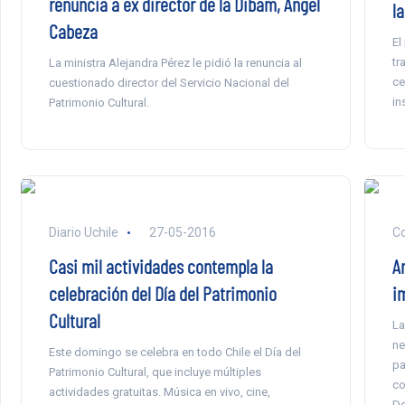
renuncia a ex director de la Dibam, Ángel
la
Cabeza
El
tr
La ministra Alejandra Pérez le pidió la renuncia al
ce
cuestionado director del Servicio Nacional del
in
Patrimonio Cultural.
Diario Uchile
27-05-2016
C
Casi mil actividades contempla la
A
celebración del Día del Patrimonio
i
Cultural
La
ne
Este domingo se celebra en todo Chile el Día del
pa
Patrimonio Cultural, que incluye múltiples
co
actividades gratuitas. Música en vivo, cine,
Do