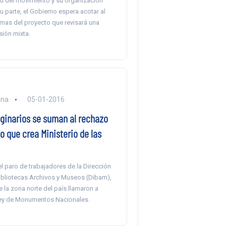
ad del movimiento y su organización
su parte, el Gobierno espera acotar al
mas del proyecto que revisará una
sión mixta.
una
05-01-2016
iginarios se suman al rechazo
o que crea Ministerio de las
l paro de trabajadores de la Dirección
ibliotecas Archivos y Museos (Dibam),
 la zona norte del país llamaron a
Ley de Monumentos Nacionales.