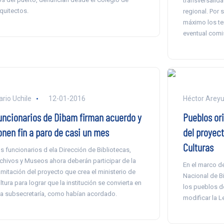
transversalid
quitectos.
regional. Por 
máximo los te
eventual comi
ario Uchile
12-01-2016
Héctor Arey
uncionarios de Dibam firman acuerdo y
Pueblos or
onen fin a paro de casi un mes
del proyect
Culturas
s funcionarios d ela Dirección de Bibliotecas,
chivos y Museos ahora deberán participar de la
En el marco de
amitación del proyecto que crea el ministerio de
Nacional de B
ltura para lograr que la institución se convierta en
los pueblos de
a subsecretaría, como habían acordado.
modificar la 