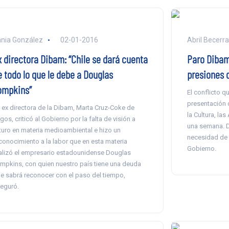
nia González
02-01-2016
Abril Becerr
x directora Dibam: “Chile se dará cuenta
Paro Dibam
e todo lo que le debe a Douglas
presiones d
ompkins”
El conflicto 
presentación d
 ex directora de la Dibam, Marta Cruz-Coke de
la Cultura, las
gos, criticó al Gobierno por la falta de visión a
una semana. D
turo en materia medioambiental e hizo un
necesidad de 
conocimiento a la labor que en esta materia
Gobierno.
alizó el empresario estadounidense Douglas
mpkins, con quien nuestro país tiene una deuda
e sabrá reconocer con el paso del tiempo,
eguró.