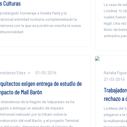
s Culturas
La casa de su
Londres 12 ob
 postergado homenaje a Violeta Parra y la
cuales fueron 
adicional actividad nocturna complementarán la
legal. Una vez
remonia con la que se pondrá en marcha la nueva
ilícito de bie
stitucionalidad.
activados para
onstanza Sáez
01-05-2016
Natalia Figu
21-03-2016
rquitectos exigen entrega de estudio de
Trabajadore
mpacto de Mall Barón
rechazo a 
 intendencia de la Región de Valparaíso se ha
gado a entregar un estudio de impacto
La Mesa del Se
trimonial realizado por la Dibam sobre la
plegaron a la
nstrucción del mall Barón, y el proyecto Terminal
la multisindic
s del puerto, denuncian desde el Colegio de