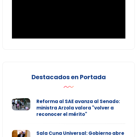
Destacados en Portada
Reforma al SAE avanza al Senado:
ministra Arzola valora "volver a
reconocer el mérito"
Sala Cuna Universal: Gobierno abre