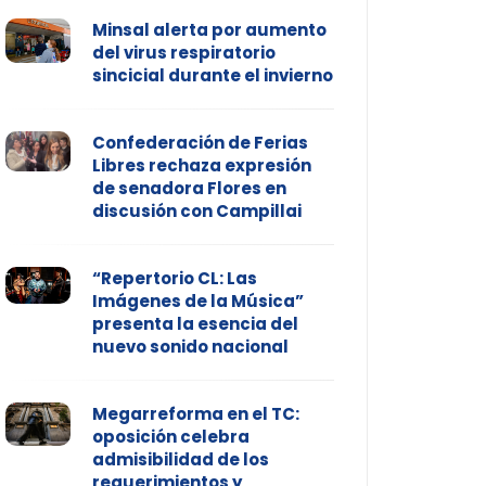
Minsal alerta por aumento
del virus respiratorio
sincicial durante el invierno
Confederación de Ferias
Libres rechaza expresión
de senadora Flores en
discusión con Campillai
“Repertorio CL: Las
Imágenes de la Música”
presenta la esencia del
nuevo sonido nacional
Megarreforma en el TC:
oposición celebra
admisibilidad de los
requerimientos y