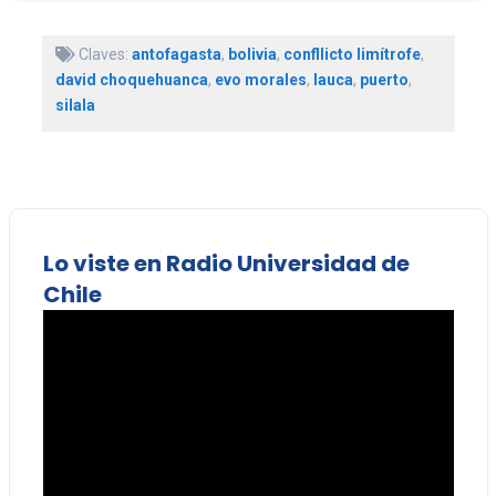
Claves:
antofagasta
,
bolivia
,
confllicto limítrofe
,
david choquehuanca
,
evo morales
,
lauca
,
puerto
,
silala
Lo viste en Radio Universidad de
Chile