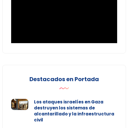
Destacados en Portada
Los ataques israelíes en Gaza
destruyen los sistemas de
alcantarillado y la infraestructura
civil