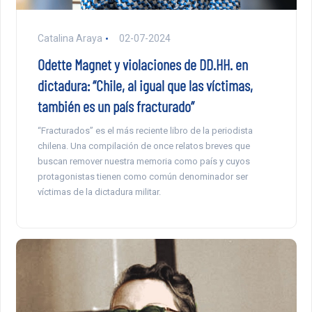
Catalina Araya
02-07-2024
Odette Magnet y violaciones de DD.HH. en
dictadura: “Chile, al igual que las víctimas,
también es un país fracturado”
“Fracturados” es el más reciente libro de la periodista
chilena. Una compilación de once relatos breves que
buscan remover nuestra memoria como país y cuyos
protagonistas tienen como común denominador ser
víctimas de la dictadura militar.