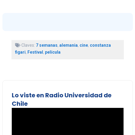
Claves:
7 semanas
,
alemania
,
cine
,
constanza
figari
,
Festival
,
película
Lo viste en Radio Universidad de
Chile