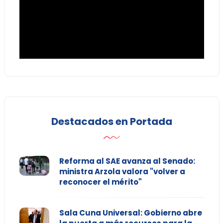
Destacados en Portada
Reforma al SAE avanza al Senado:
ministra Arzola valora "volver a
reconocer el mérito"
Sala Cuna Universal: Gobierno abre