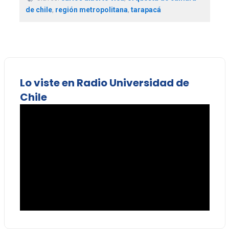
de chile
,
región metropolitana
,
tarapacá
Lo viste en Radio Universidad de
Chile