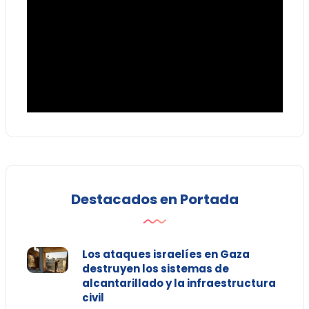
Destacados en Portada
Los ataques israelíes en Gaza
destruyen los sistemas de
alcantarillado y la infraestructura
civil