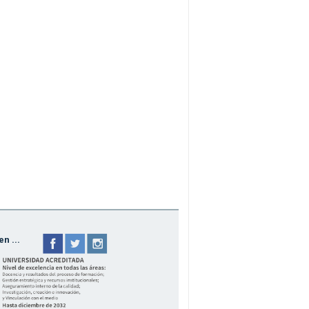
n ...