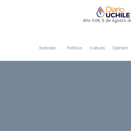
Año XVIII, 6 de
Agosto
d
Noticias
Política
Cultura
Opinión