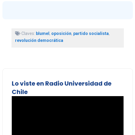
Claves:
blumel
,
oposición
,
partido socialista
,
revolución democrática
Lo viste en Radio Universidad de
Chile