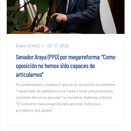
Diario UCHILE
02-07-2026
Senador Araya (PPD) por megarreforma: “Como
oposición no hemos sido capaces de
articularnos”
El parlamentario cuestionó que en la oposición no existiera
“capacidad de sentarnos a la mesa y tener una propuesta
concreta de cómo abordar” la iniciativa. Además, advirtió:
“El Gobierno tiene mayoría para aprobar todos los
proyectos que quiera”.