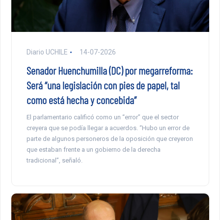
Diario UCHILE
14-07-2026
Senador Huenchumilla (DC) por megarreforma:
Será “una legislación con pies de papel, tal
como está hecha y concebida”
El parlamentario calificó como un “error” que el sector
creyera que se podía llegar a acuerdos. “Hubo un error de
parte de algunos personeros de la oposición que creyeron
que estaban frente a un gobierno de la derecha
tradicional”, señaló.