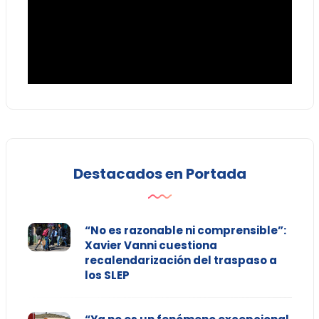
Destacados en Portada
“No es razonable ni comprensible”:
Xavier Vanni cuestiona
recalendarización del traspaso a
los SLEP