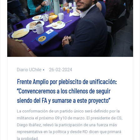
Diario UChile
26-02-2024
Frente Amplio por plebiscito de unificación:
“Convenceremos a los chilenos de seguir
siendo del FA y sumarse a este proyecto”
La conformación de un partido único será definido por la
militancia el próximo 09 y10 de marzo. El presidente de CS,
Diego Ibáñez, relevó la participación de una fuerza más
representativa en la política y desde RD dicen que primará
la probidad.