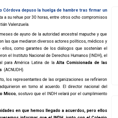
no Córdova depuso la huelga de hambre tras firmar un
ta a su rehue por 30 horas, entre otros ocho compromisos
tián Valenzuela.
 meses de ayuno de la autoridad ancestral mapuche y que
n las que mediaron diversos actores políticos, médicos y
 ellos, como garantes de los diálogos que sostenían el
ieron el Instituto Nacional de Derechos Humanos (INDH), el
al para América Latina de la
Alta Comisionada de las
os
(ACNUDH).
o, los representantes de las organizaciones se refirieron
quirieron en torno al acuerdo. El director nacional del
io Micco
, sostuvo que el INDH velará por el cumplimiento
nidades en que hemos llegado a acuerdos, pero ellos
queremos informar que el INDH, junto con el Colegio