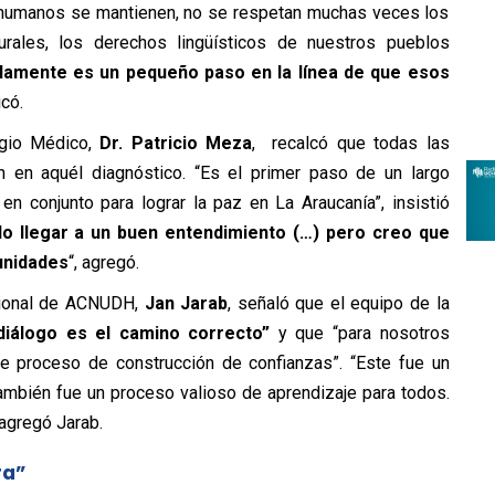
 humanos se mantienen, no se respetan muchas veces los
urales, los derechos lingüísticos de nuestros pueblos
lamente es un pequeño paso en la línea de que esos
icó.
egio Médico,
Dr. Patricio Meza
, recalcó que todas las
n en aquél diagnóstico. “Es el primer paso de un largo
n conjunto para lograr la paz en La Araucanía”, insistió
ido llegar a un buen entendimiento (…) pero creo que
unidades
“, agregó.
egional de ACNUDH,
Jan Jarab
, señaló que el equipo de la
diálogo es el camino correcto”
y que “para nosotros
te proceso de construcción de confianzas”. “Este fue un
también fue un proceso valioso de aprendizaje para todos.
agregó Jarab.
ra”