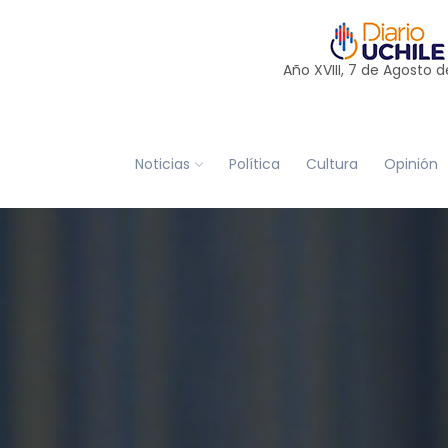
Año XVIII, 7 de
Agosto
d
Noticias
Política
Cultura
Opinión