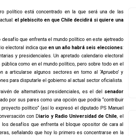
o político está concentrado en la que será una de las
actual:
el plebiscito en que Chile decidirá si quiere una
o desafío que enfrenta el mundo político en este ajetreado
o electoral indica que
en un año habrá seis elecciones
:
tarias y presidenciales. Un apretado calendario electoral
 pública como en el mundo político, pero sobre todo en el
 a articularse algunos sectores en torno al ‘Apruebo’ y
 para disputarle el gobierno al actual sector oficialista.
ivén de alternativas presidenciales, es el del
senador
icado por sus pares como una opción que podría “contribuir
y proyecto político” (así lo expresó el diputado PS Manuel
conversación con D
iario y Radio Universidad de Chile
, el
a los desafíos que enfrenta el bloque opositor de cara al
deras, señalando que hoy lo primero es concentrarse en la