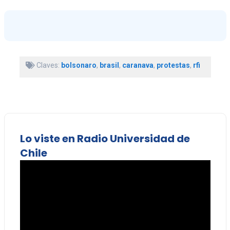
Claves:
bolsonaro
,
brasil
,
caranava
,
protestas
,
rfi
Lo viste en Radio Universidad de
Chile