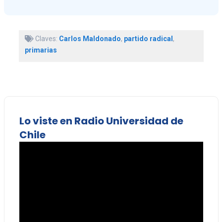
Claves:
Carlos Maldonado
,
partido radical
,
primarias
Lo viste en Radio Universidad de
Chile