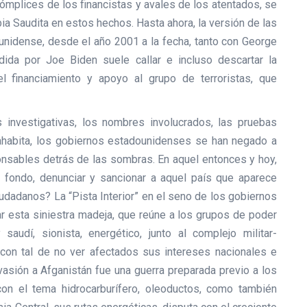
s cómplices de los financistas y avales de los atentados, se
bia Saudita en estos hechos. Hasta ahora, la versión de las
nidense, desde el año 2001 a la fecha, tanto con George
ida por Joe Biden suele callar e incluso descartar la
l financiamiento y apoyo al grupo de terroristas, que
 investigativas, los nombres involucrados, las pruebas
ahabita, los gobiernos estadounidenses se han negado a
ponsables detrás de las sombras. En aquel entonces y hoy,
 fondo, denunciar y sancionar a aquel país que aparece
udadanos? La “Pista Interior” en el seno de los gobiernos
ar esta siniestra madeja, que reúne a los grupos de poder
saudí, sionista, energético, junto al complejo militar-
o con tal de no ver afectados sus intereses nacionales e
nvasión a Afganistán fue una guerra preparada previo a los
con el tema hidrocarburífero, oleoductos, como también