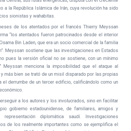
ia Central, sus rutas energéticas, disputa con el creciente
o a la República Islámica de Irán, cuya revolución ha sido
cios sionistas y wahabitas.
 meses de los atentados por el francés Thierry Meyssan
rma “los atentados fueron patrocinados desde el interior
Osama Bin Laden, que era un socio comercial de la familia
”. Meyssan sostiene que las investigaciones en Estados
o pues la versión oficial no se sostiene, con un mínimo
je” Meyssan menciona la imposibilidad que el ataque al
 más bien se trató de un misil disparado por las propias
el derrumbe de un tercer edificio, calificándolo como un
 económico.
seguir a los autores y los involucrados, sino en facilitar
opio gobierno estadounidense, de familiares, amigos y
epresentación diplomática saudí. Investigaciones
dos de los realmente importantes como se ejemplifica el