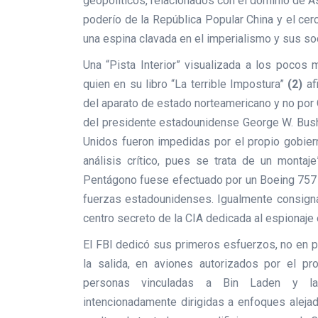
geopolíticos, relacionados con el dominio de As
poderío de la República Popular China y el cerc
una espina clavada en el imperialismo y sus so
Una “Pista Interior” visualizada a los pocos
quien en su libro “La terrible Impostura”
(2)
afi
del aparato de estado norteamericano y no por 
del presidente estadounidense George W. Bush
Unidos fueron impedidas por el propio gobiern
análisis crítico, pues se trata de un monta
Pentágono fuese efectuado por un Boeing 757 y
fuerzas estadounidenses. Igualmente consigna 
centro secreto de la CIA dedicada al espionaje
El FBI dedicó sus primeros esfuerzos, no en per
la salida, en aviones autorizados por el pr
personas vinculadas a Bin Laden y la r
intencionadamente dirigidas a enfoques aleja