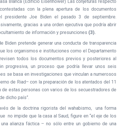
 Casa Blanca (Edificio Eisenhower) Las conjeturas respecto
 contestadas con la plena apertura de los documentos
ó el presidente Joe Biden el pasado 3 de septiembre.
vamente, gracias a una orden ejecutiva que podría abrir
 ocultamiento de información y presunciones
(3).
 de Biden pretende generar una conducta de transparencia
s que los organismos e instituciones como el Departamento
 “revisen todos los documentos previos y posteriores al
ón progresiva, un proceso que podría llevar unos seis
es se basa en investigaciones que vinculan a numerosos
erno de Riad– con la preparación de los atentados del 11
n de estas personas con varios de los secuestradores de
de dicho país”.
avés de la doctrina rigorista del wahabismo, una forma
e no impide que la casa al Saud, figure en “el eje de los
na alianza fáctica – no sólo entre un gobierno de una